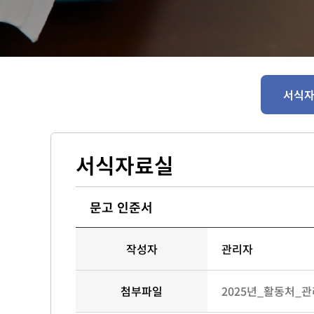
서식
서식자료실
문고 인준서
작성자
관리자
첨부파일
2025년_활동처_관리