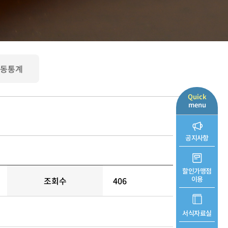
동통계
Quick
menu
공지사항
할인가맹점
이용
조회수
406
서식자료실