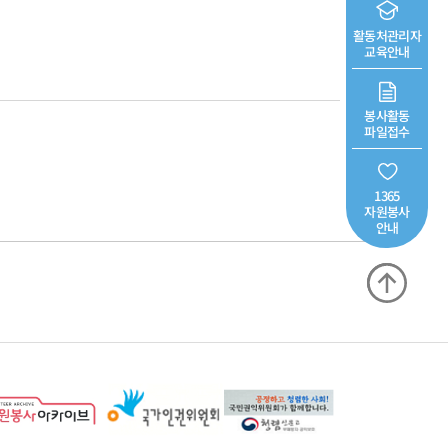
활동처관리자
교육안내
봉사활동
파일접수
1365
자원봉사
안내