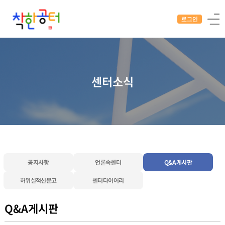
로그인
센터소식
공지사항
언론속센터
Q&A게시판
허위실적신문고
센터다이어리
Q&A게시판