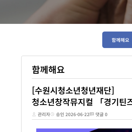
함께해요
함께해요
[수원시청소년청년재단]
청소년창작뮤지컬 「경기틴즈
관리자
승인 2026-06-22
댓글
0