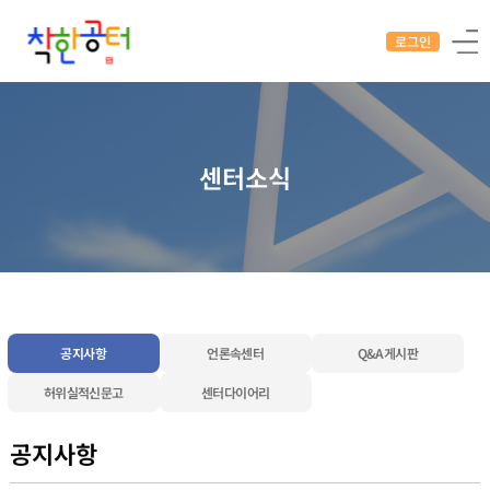
로그인
센터소식
공지사항
언론속센터
Q&A게시판
허위실적신문고
센터다이어리
공지사항